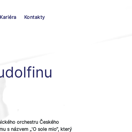
Kariéra
Kontakty
udolfinu
nického orchestru Českého
mu s názvem „'O sole mio“, který