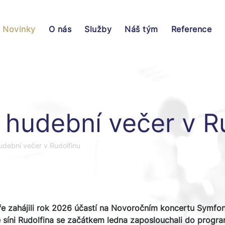
Novinky
O nás
Služby
Náš tým
Reference
 hudební večer v R
udební večer v Rudolfinu
ře zahájili rok 2026 účastí na Novoročním koncertu Symfo
síni Rudolfina se začátkem ledna zaposlouchali do progra