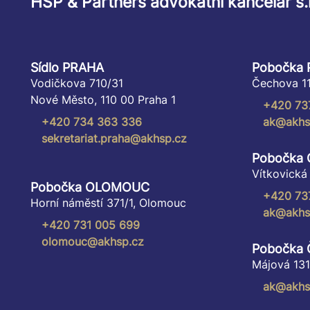
HSP & Partners advokátní kancelář s.r
Sídlo PRAHA
Pobočka
Vodičkova 710/31
Čechova 11
Nové Město, 110 00 Praha 1
+420 73
+420 734 363 336
ak@akhs
sekretariat.praha@akhsp.cz
Pobočka
Vítkovická
Pobočka OLOMOUC
+420 73
Horní náměstí 371/1, Olomouc
ak@akhs
+420 731 005 699
olomouc@akhsp.cz
Pobočka
Májová 131
ak@akhs