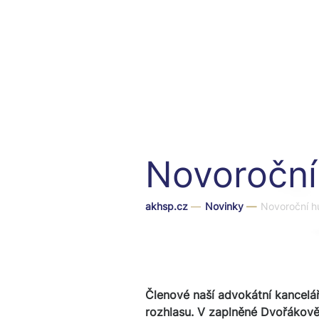
Novoroční
akhsp.cz
—
Novinky
—
Novoroční h
Členové naší advokátní kancelá
rozhlasu. V zaplněné Dvořákově 