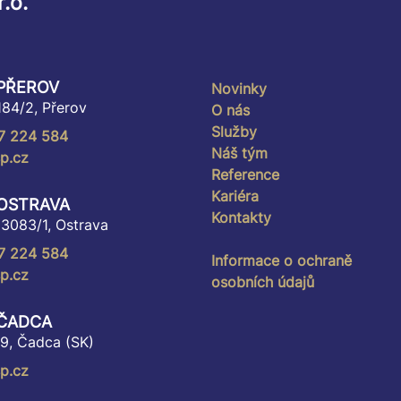
.o.
 PŘEROV
Novinky
84/2, Přerov
O nás
Služby
7 224 584
Náš tým
p.cz
Reference
Kariéra
 OSTRAVA
Kontakty
 3083/1, Ostrava
7 224 584
Informace o ochraně
p.cz
osobních údajů
 ČADCA
9, Čadca (SK)
p.cz