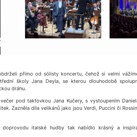
bdrželi přímo od sólisty koncertu, čehož si velmi vážím
třední školy Jana Deyla, se kterou dlouhodobě spolup
ckou dráhu.
večer pod taktovkou Jana Kučery, s vystoupením Daniela
k. Zazněla díla velikánů jako jsou Verdi, Puccini či Rossi
a doprovodu italské hudby tak nabídlo krásný a inspira