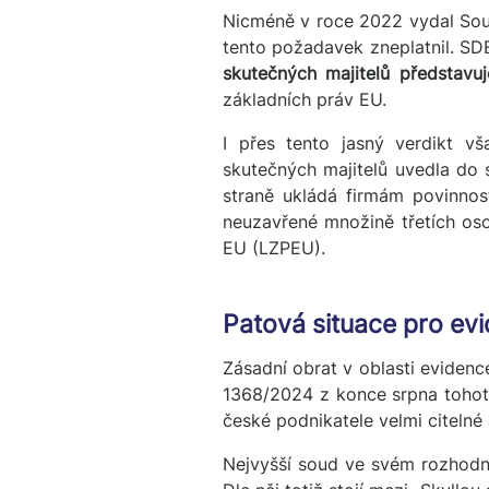
Nicméně v roce 2022 vydal Sou
tento požadavek zneplatnil. SD
skutečných majitelů představ
základních práv EU.
I přes tento jasný verdikt v
skutečných majitelů uvedla do 
straně ukládá firmám povinnost
neuzavřené množině třetích oso
EU (LZPEU).
Patová situace pro evi
Zásadní obrat v oblasti evidenc
1368/2024 z konce srpna tohoto
české podnikatele velmi citelné 
Nejvyšší soud ve svém rozhodnut