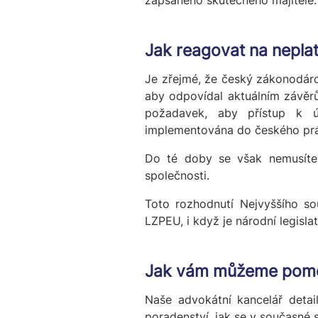
zapsaného skutečného majitele. 
Jak reagovat na nepla
Je zřejmé, že český zákonodárc
aby odpovídal aktuálním závěrům
požadavek, aby přístup k 
implementována do českého práv
Do té doby se však nemusíte 
společnosti.
Toto rozhodnutí Nejvyššího so
LZPEU, i když je národní legislat
Jak vám můžeme pom
Naše advokátní kancelář detail
poradenství, jak se v současné 