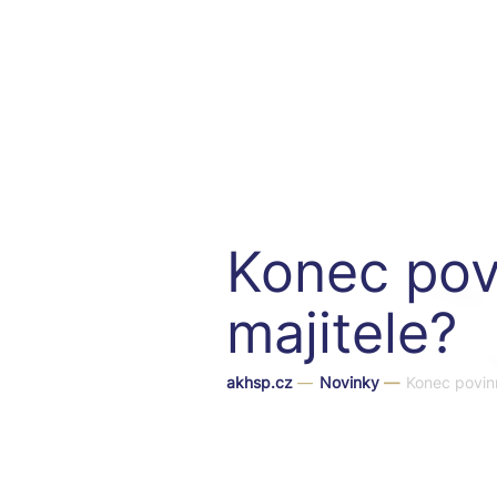
Konec pov
majitele?
akhsp.cz
—
Novinky
—
Konec povinn