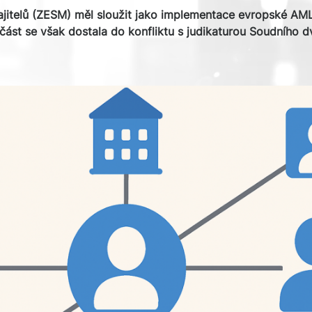
jitelů (ZESM) měl sloužit jako implementace evropské AML
část se však dostala do konfliktu s judikaturou Soudního 