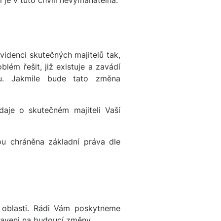
 je v tuto chvíli nevymahatelná.
idenci skutečných majitelů tak,
lém řešit, již existuje a zavádí
u. Jakmile bude tato změna
aje o skutečném majiteli Vaší
ou chráněna základní práva dle
to oblasti. Rádi Vám poskytneme
praveni na budoucí změny.