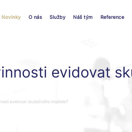
Novinky
O nás
Služby
Náš tým
Reference
innosti evidovat s
osti evidovat skutečného majitele?