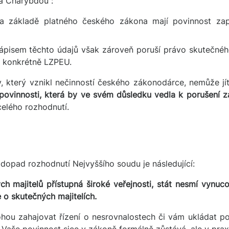
u a Charybdou“:
 základě platného českého zákona mají povinnost zap
pisem těchto údajů však zároveň poruší právo skutečného
o, konkrétně LZPEU.
, který vznikl nečinností českého zákonodárce, nemůže jít
ovinnosti, která by ve svém důsledku vedla k porušení zá
celého rozhodnutí.
ý dopad rozhodnutí Nejvyššího soudu je následující:
 majitelů přístupná široké veřejnosti, stát nesmí vynuco
 o skutečných majitelích.
hou zahajovat řízení o nesrovnalostech či vám ukládat po