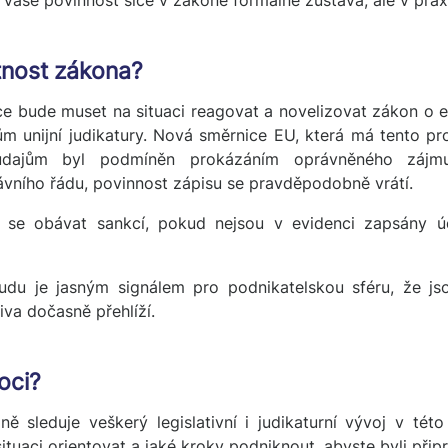
Vaše povinnost sice v zákoně formálně zůstává, ale v praxi
tnost zákona?
e bude muset na situaci reagovat a novelizovat zákon o ev
 unijní judikatury. Nová směrnice EU, která má tento prob
údajům byl podmíněn prokázáním oprávněného zájm
ního řádu, povinnost zápisu se pravděpodobně vrátí.
se obávat sankcí, pokud nejsou v evidenci zapsány úd
udu je jasným signálem pro podnikatelskou sféru, že js
iva dočasně přehlíží.
oci?
ně sleduje veškerý legislativní i judikaturní vývoj v té
situaci orientovat a jaké kroky podniknout, abyste byli při