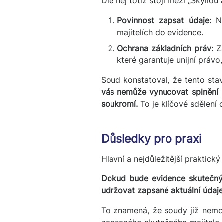
Dle něj totiž stojí mezi „Skyllo
Povinnost zapsat údaje:
Na
majitelích do evidence.
Ochrana základních práv:
Zá
které garantuje unijní práv
Soud konstatoval, že tento stav
vás nemůže vynucovat splnění p
soukromí.
To je klíčové sdělení 
Důsledky pro praxi
Hlavní a nejdůležitější praktick
Dokud bude evidence skutečných
udržovat zapsané aktuální údaje
To znamená, že soudy již nemo