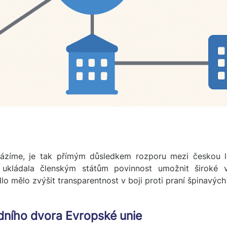
cházíme, je tak přímým důsledkem rozporu mezi českou l
kládala členským státům povinnost umožnit široké ve
lo mělo zvýšit transparentnost v boji proti praní špinavýc
dního dvora Evropské unie