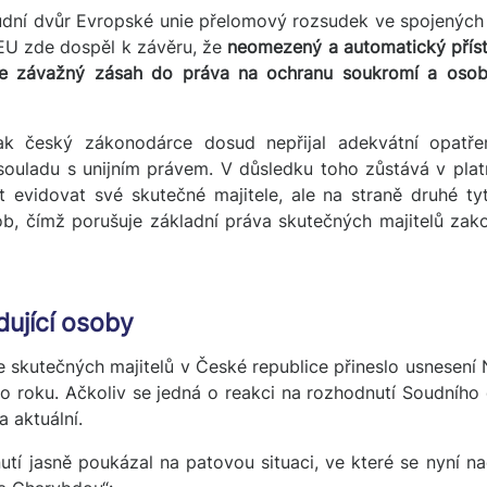
dní dvůr Evropské unie přelomový rozsudek ve spojenýc
EU zde dospěl k závěru, že
neomezený a automatický příst
uje závažný zásah do práva na ochranu soukromí a osob
šak český zákonodárce dosud nepřijal adekvátní opatře
souladu s unijním právem. V důsledku toho zůstává v platn
 evidovat své skutečné majitele, ale na straně druhé ty
b, čímž porušuje základní práva skutečných majitelů zako
dující osoby
e skutečných majitelů v České republice přineslo usnesení
 roku. Ačkoliv se jedná o reakci na rozhodnutí Soudního
a aktuální.
í jasně poukázal na patovou situaci, ve které se nyní na