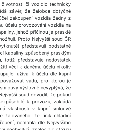
životnosti či vozidlo technicky
ídá závěr, že žalobce dotyčné
účel zakoupení vozidla žádný z
mu účelu provozování vozidla na
aliny, jehož příčinou je prasklé
možňují. Proto Nejvyšší soud ČR
ytknuté) představují podstatné
icí kapaliny způsobený prasklým
 totiž představuje nedostatek
užití věci k danému účelu nikoliv
pující užíval k účelu dle kupní
považovat vadu, pro kterou je
 smlouvy výslovně nevyplývá, že
ejvyšší soud dovodil, že pokud
nezpůsobilé k provozu, zakládá
má vlastnosti v kupní smlouvě
 žalovaného, že únik chladicí
řebení, nemohla dle Nejvyššího
ení neobvyklá; znalec ale otázku