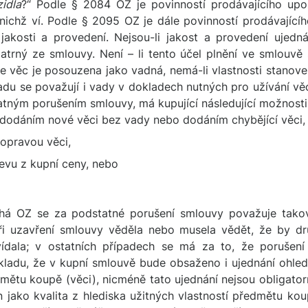
idla
?“ Podle § 2084 OZ je povinností prodávajícího upoz
nichž ví. Podle § 2095 OZ je dále povinností prodávajíc
kosti a provedení. Nejsou-li jakost a provedení ujednán
trný ze smlouvy. Není – li tento účel plnění ve smlouvě
že věc je posouzena jako vadná, nemá-li vlastnosti stano
vadu se považují i vady v dokladech nutných pro užívání věc
atným porušením smlouvy, má kupující následující možnosti
y dodáním nové věci bez vady nebo dodáním chybějící věci,
 opravou věci,
evu z kupní ceny, nebo
uhá OZ se za podstatné porušení smlouvy považuje takov
 při uzavření smlouvy věděla nebo musela vědět, že by dr
ídala; v ostatních případech se má za to, že porušení 
ladu, že v kupní smlouvě bude obsaženo i ujednání ohle
dmětu koupě (věci), nicméně tato ujednání nejsou obligator
án jako kvalita z hlediska užitných vlastností předmětu k