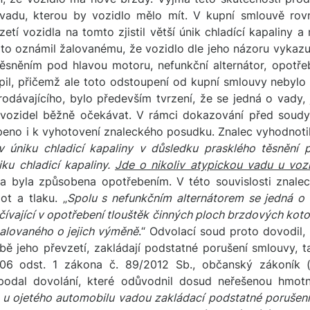
 vadu, kterou by vozidlo mělo mít. V kupní smlouvě rov
tí vozidla na tomto zjistil větší únik chladící kapaliny a
to oznámil žalovanému, že vozidlo dle jeho názoru vykazu
ěsněním pod hlavou motoru, nefunkční alternátor, opotř
pil, přičemž ale toto odstoupení od kupní smlouvy nebylo
odávajícího, bylo především tvrzení, že se jedná o vady, 
h vozidel běžně očekávat. V rámci dokazování před soudy
peno i k vyhotovení znaleckého posudku. Znalec vyhodnoti
v úniku chladicí kapaliny v důsledku prasklého těsnění 
iku chladicí kapaliny.
Jde o nikoliv atypickou vadu u vozi
da byla způsobena opotřebením. V této souvislosti znale
t a tlaku. „
Spolu s nefunkčním alternátorem se jedná o
ívající v opotřebení tlouštěk činných ploch brzdových kotouč
žalovaného o jejich výměně
.“ Odvolací soud proto dovodil,
bě jeho převzetí, zakládají podstatné porušení smlouvy,
06 odst. 1 zákona č. 89/2012 Sb., občanský zákoník (
podal dovolání, které odůvodnil dosud neřešenou hmotně
ny u ojetého automobilu vadou zakládací podstatné porušen