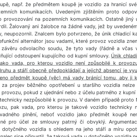
oupě, např. že předmětem koupě je vozidlo za hranicí své 
emních komunikacích. Uvedeným zjištěním proto odpov
o provozování na pozemních komunikacích. Ostatně jiný 
vrdil. Žalovaný ani žalobce na žádné vady, jež by uvedené
 neupozornil. Znalcem bylo potvrzeno, že únik chladicí kap
efunkční alternátor jsou vadami, které provoz vozidla zne
t závěru odvolacího soudu, že tyto vady (řádně a včas v
ňující odstoupení kupujícího od kupní smlouvy.
Únik chlad
ako vada, pro kterou vozidlo není způsobilé k provozu,
druhu a stáří obecně předpokládají a jejichž absencí je vy
eno předmět koupě (věc) má vady bránící tomu, aby ji ku
a projev běžného opotřebení u staršího vozidla nelze 
k provozu, pokud z ujednání nebo z účelu patrného z kupní
technicky nezpůsobilé k provozu. V daném případě proto N
ozu, pak vada, pro kterou je takové vozidlo technicky 
vadného plnění, neboť vozidlo jako předmět koupě ne
dné pro účel ze smlouvy patrný či obvyklý. Argumentace
tí dotyčného vozidla s ohledem na jeho stáří a míru opot
nalec sice připustil, že taková vada u dotyčného vozidla n