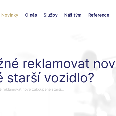
Novinky
O nás
Služby
Náš tým
Reference
žné reklamovat no
starší vozidlo?
é reklamovat nově zakoupené starší…