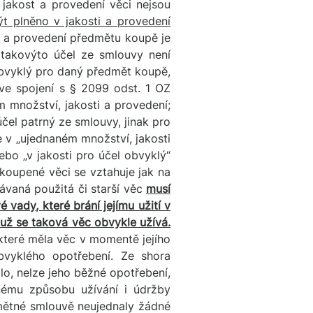
y jakost a provedení věci nejsou
t plněno v jakosti a provedení
ti a provedení předmětu koupě je
 takovýto účel ze smlouvy není
l obvyklý pro daný předmět koupě,
ve spojení s § 2099 odst. 1 OZ
 množství, jakosti a provedení;
účel patrný ze smlouvy, jinak pro
e v „ujednaném množství, jakosti
ebo „v jakosti pro účel obvyklý“
koupené věci se vztahuje jak na
dávaná použitá či starší věc
musí
 vady, které brání jejímu užití v
už se taková věc obvykle užívá.
 které měla věc v momentě jejího
obvyklého opotřebení. Ze shora
o, nelze jeho běžné opotřebení,
žnému způsobu užívání i údržby
dmětné smlouvě neujednaly žádné