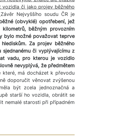
 vozidla či jako projev běžného
.
Závěr Nejvyššího soudu ČR je
běžné (obvyklé) opotřebení, jež
h kilometrů, běžným provozním
y bylo možné považovat teprve
m hlediskům.
Za projev běžného
u sjednanému či vyplývajícímu z
at vadu, pro kterou je vozidlo
slovně nevyplývá, že předmětem
 které, má docházet k převodu
čně doporučit věnovat zvýšenou
 měla být zcela jednoznačná a
ě starší ho vozidla, obrátit se
it nemalé starosti při případném