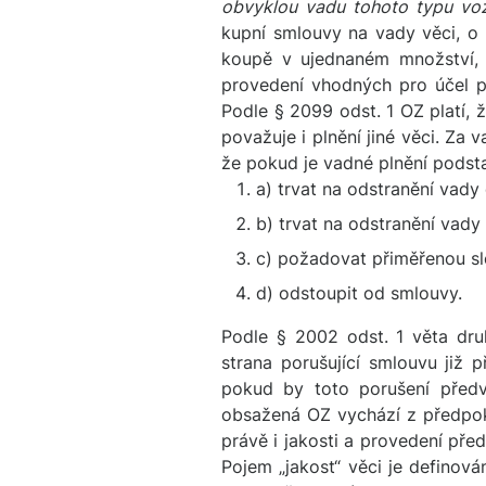
obvyklou vadu tohoto typu voz
kupní smlouvy na vady věci, o 
koupě v ujednaném množství, ja
provedení vhodných pro účel pa
Podle § 2099 odst. 1 OZ platí, 
považuje i plnění jiné věci. Za 
že pokud je vadné plnění podst
a) trvat na odstranění vad
b) trvat na odstranění vady
c) požadovat přiměřenou sl
d) odstoupit od smlouvy.
Podle § 2002 odst. 1 věta dr
strana porušující smlouvu již
pokud by toto porušení předv
obsažená OZ vychází z předpok
právě i jakosti a provedení pře
Pojem „jakost“ věci je definov