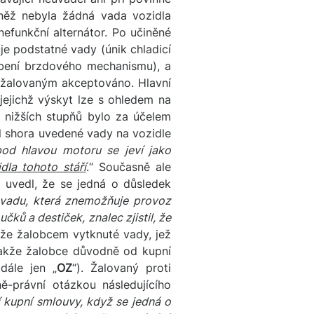
něž nebyla žádná vada vozidla
 nefunkční alternátor. Po učiněné
je podstatné vady (únik chladicí
ebení brzdového mechanismu), a
 žalovaným akceptováno. Hlavní
jejichž výskyt lze s ohledem na
 nižších stupňů bylo za účelem
l shora uvedené vady na vozidle
pod hlavou motoru se jeví jako
dla tohoto stáří
.“ Současně ale
c uvedl, že se jedná o důsledek
 vadu, která znemožňuje provoz
ků a destiček, znalec zjistil, že
 že žalobcem vytknuté vady, jež
 takže žalobce důvodně od kupní
dále jen „
OZ
“). Žalovaný proti
-právní otázkou následujícího
í kupní smlouvy, když se jedná o