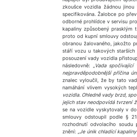
zkoušce vozidla žádnou jinou
specifikována. Žalobce po převze
odborné prohlídce v servisu pro
kapaliny způsobený prasklým t
proto od kupní smlouvy odstou
obranou žalovaného, jakožto pr
stáří vozu u takových staršíc
posouzení vady vozidla přistou
následovně: „
Vada spočívající 
nejpravděpodobnější příčina ún
znalec vyloučil, že by tato va
namáhání vlivem vysokých teplo
vozidla. Ohledně vady brzd, spoč
jejich stav neodpovídá tvrzení 
se na vozidle vyskytovaly v do
smlouvy odstoupil podle § 21
rozhodnutí odvolacího soudu 
znění: „
Je únik chladící kapali