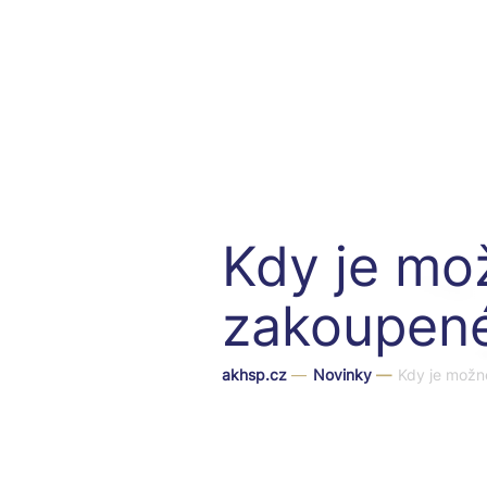
Kdy je mo
zakoupené 
akhsp.cz
—
Novinky
—
Kdy je možn