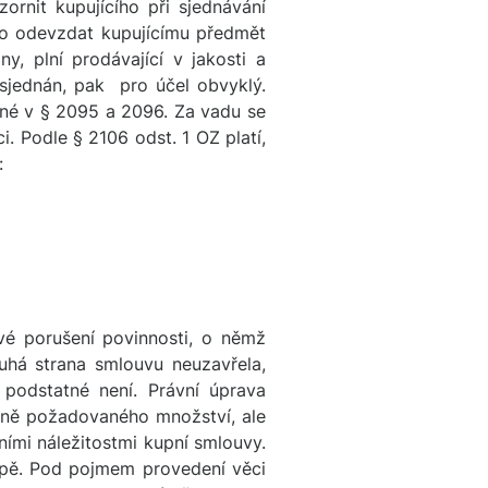
ornit kupujícího při sjednávání
ího odevzdat kupujícímu předmět
y, plní prodávající v jakosti a
 sjednán, pak pro účel obvyklý.
vené v § 2095 a 2096. Za vadu se
i. Podle § 2106 odst. 1 OZ platí,
:
é porušení povinnosti, o němž
uhá strana smlouvu neuzavřela,
podstatné není. Právní úprava
dně požadovaného množství, ale
ními náležitostmi kupní smlouvy.
oupě. Pod pojmem provedení věci