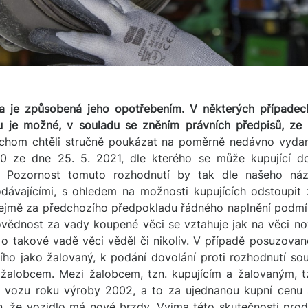
a je způsobená jeho opotřebením. V některých případec
ou je možné, v souladu se zněním právních předpisů, ze s
hom chtěli stručně poukázat na poměrně nedávno vydan
0 ze dne 25. 5. 2021, dle kterého se může kupující d
a. Pozornost tomuto rozhodnutí by tak dle našeho ná
rodávajícími, s ohledem na možnosti kupujících odstoupit
ejmě za předchozího předpokladu řádného naplnění podmí
ědnost za vady koupené věci se vztahuje jak na věci nové
cí o takové vadě věci věděl či nikoliv. V případě posuzo
cího jako žalovaný, k podání dovolání proti rozhodnutí so
alobcem. Mezi žalobcem, tzn. kupujícím a žalovaným, tz
 vozu roku výroby 2002, a to za ujednanou kupní cenu 
ěn, že vozidlo má nové brzdy. Vyjma této skutečnosti prod