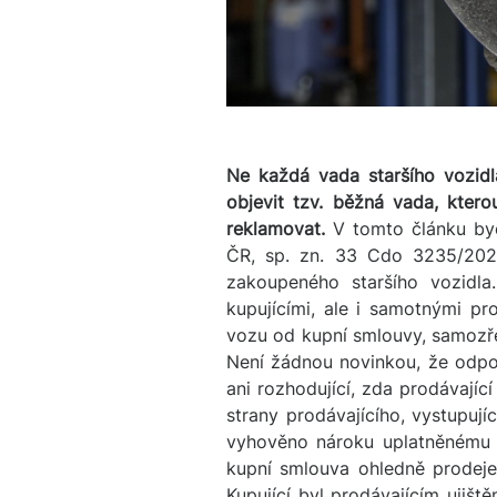
Ne každá vada staršího vozidl
objevit tzv. běžná vada, kter
reklamovat.
V tomto článku byc
ČR, sp. zn. 33 Cdo 3235/202
zakoupeného staršího vozidl
kupujícími, ale i samotnými p
vozu od kupní smlouvy, samozř
Není žádnou novinkou, že odpov
ani rozhodující, zda prodávají
strany prodávajícího, vystupují
vyhověno nároku uplatněnému ž
kupní smlouva ohledně prodeje
Kupující byl prodávajícím ujišt