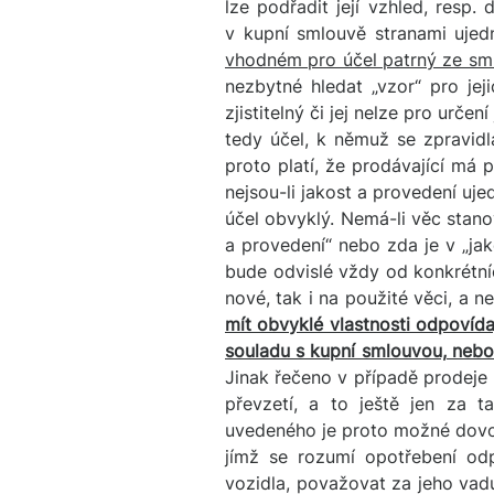
lze podřadit její vzhled, resp.
v kupní smlouvě stranami ujed
vhodném pro účel patrný ze sm
nezbytné hledat „vzor“ pro je
zjistitelný či jej nelze pro urč
tedy účel, k němuž se zpravid
proto platí, že prodávající má
nejsou-li jakost a provedení uje
účel obvyklý. Nemá-li věc stano
a provedení“ nebo zda je v „jak
bude odvislé vždy od konkrétní
nové, tak i na použité věci, a n
mít obvyklé vlastnosti odpovídaj
souladu s kupní smlouvou, nebo
Jinak řečeno v případě prodeje 
převzetí, a to ještě jen za t
uvedeného je proto možné dovod
jímž se rozumí opotřebení odp
vozidla, považovat za jeho vad