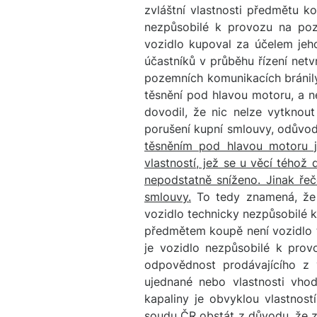
zvláštní vlastnosti předmětu k
nezpůsobilé k provozu na poz
vozidlo kupoval za účelem jeh
účastníků v průběhu řízení net
pozemních komunikacích bránily,
těsnění pod hlavou motoru, a n
dovodil, že nic nelze vytknou
porušení kupní smlouvy, odůvod
těsněním pod hlavou motoru j
vlastností, jež se u věcí téhož 
nepodstatně sníženo. Jinak řeč
smlouvy.
To tedy znamená, že z
vozidlo technicky nezpůsobilé 
předmětem koupě není vozidlo 
je vozidlo nezpůsobilé k prov
odpovědnost prodávajícího z 
ujednané nebo vlastnosti vho
kapaliny je obvyklou vlastnos
soudu ČR obstát z důvodu,
že z