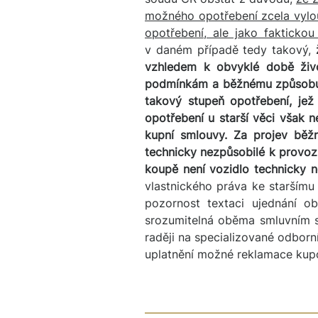
možného opotřebení zcela vylou
opotřebení, ale jako fakticko
v daném případě tedy takový,
vzhledem k obvyklé době živo
podmínkám a běžnému způsobu 
takový stupeň opotřebení, jež
opotřebení u starší věci však 
kupní smlouvy. Za projev běžn
technicky nezpůsobilé k provo
koupě není vozidlo technicky n
vlastnického práva ke starším
pozornost textaci ujednání o
srozumitelná oběma smluvním st
raději na specializované odborn
uplatnění možné reklamace kup