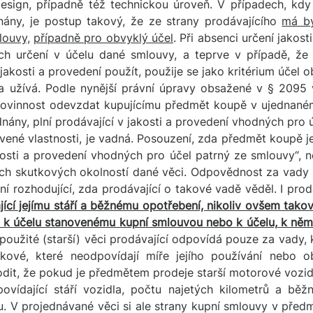
 design, případně též technickou úroveň. V případech, kd
nány, je postup takový, že ze strany prodávajícího
má bý
louvy,
případně pro obvyklý účel
. Při absenci určení jakos
jich určení v účelu dané smlouvy, a teprve v případě, že
ení jakosti a provedení použít, použije se jako kritérium úče
la užívá. Podle nynější právní úpravy obsažené v § 2095 
 povinnost odevzdat kupujícímu předmět koupě v ujednaném
dnány, plní prodávající v jakosti a provedení vhodných pro 
vené vlastnosti, je vadná. Posouzení, zda předmět koupě j
osti a provedení vhodných pro účel patrný ze smlouvy“, n
ch skutkových okolností dané věci. Odpovědnost za vady 
ení rozhodující, zda prodávající o takové vadě věděl. I pro
ící jejímu stáří a běžnému opotřebení, nikoliv ovšem takové
 k účelu stanovenému kupní smlouvou nebo k účelu, k něm
použité (starší) věci prodávající odpovídá pouze za vady,
akové, které neodpovídají míře jejího používání nebo 
it, že pokud je předmětem prodeje starší motorové vozidl
ovídající stáří vozidla, počtu najetých kilometrů a bě
u. V projednávané věci si ale strany kupní smlouvy v pře