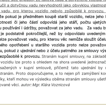
čil a dotyčnou vadu nevyhodnotil jako obvyklou vlastnost
u vadu, pro kterou vozidlo nebylo způsobilé k provozu
že pokud je předmětem koupě starší vozidlo, nelze jeho 
tnosti či jeho částí odpovídá jeho stáří, počtu ujetýc
používání i údržby, považovat za jeho vadu.
Za vadu b
 je podstatně pokročilejší, než by odpovídalo uvedený
nelze považovat vadu, pro kterou věc nemůže sloužit účel
ého opotřebení u staršího vozidla proto nelze považov
zu, pokud z ujednání nebo z účelu patrného ze smlouvy vý
ezpůsobilé k provozu.
Stranám kupní smlouvy, na základě
u vozidlu lze proto s ohledem na shora uvedené jednozna
bsažených v kupní smlouvě, přičemž tato ujednání by
ranám. Proto doporučujeme, a to nejen při zamýšlení koup
íky, kteří mohou ve výsledku oběma stranám smlouvy ušetř
ované věci.
autor: Mgr. Klára Voznicová