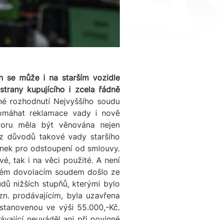
h se může i na starším vozidle
trany kupujícího i zcela řádně
é rozhodnutí Nejvyššího soudu
omáhat reklamace vady i nově
zoru měla být věnována nejen
 z důvodů takové vady staršího
nek pro odstoupení od smlouvy.
, tak i na věci použité. A není
vaném dovolacím soudem došlo ze
udů nižších stupňů, kterými bylo
n. prodávajícím, byla uzavřena
stanovenou ve výši 55.000,-Kč.
ávající neuváděl ani při povinné