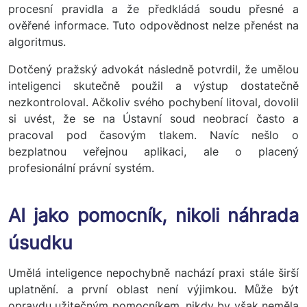
procesní pravidla a že předkládá soudu přesné a
ověřené informace. Tuto odpovědnost nelze přenést na
algoritmus.
Dotčený pražský advokát následně potvrdil, že umělou
inteligenci skutečně použil a výstup dostatečně
nezkontroloval. Ačkoliv svého pochybení litoval, dovolil
si uvést, že se na Ústavní soud neobrací často a
pracoval pod časovým tlakem. Navíc nešlo o
bezplatnou veřejnou aplikaci, ale o placený
profesionální právní systém.
AI jako pomocník, nikoli náhrada
úsudku
Umělá inteligence nepochybně nachází praxi stále širší
uplatnění. a první oblast není výjimkou. Může být
opravdu užitečným pomocníkem, nikdy by však neměla