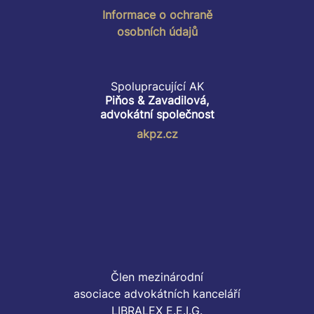
Informace o ochraně
osobních údajů
Spolupracující AK
Piňos & Zavadilová,
advokátní společnost
akpz.cz
Člen mezinárodní
asociace advokátních kanceláří
LIBRALEX E.E.I.G.