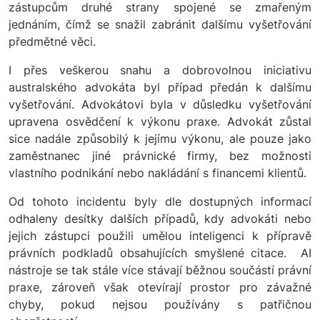
zástupcům druhé strany spojené se zmařeným
jednáním, čímž se snažil zabránit dalšímu vyšetřování
předmětné věci.
I přes veškerou snahu a dobrovolnou iniciativu
australského advokáta byl případ předán k dalšímu
vyšetřování. Advokátovi byla v důsledku vyšetřování
upravena osvědčení k výkonu praxe. Advokát zůstal
sice nadále způsobilý k jejímu výkonu, ale pouze jako
zaměstnanec jiné právnické firmy, bez možnosti
vlastního podnikání nebo nakládání s financemi klientů.
Od tohoto incidentu byly dle dostupných informací
odhaleny desítky dalších případů, kdy advokáti nebo
jejich zástupci použili umělou inteligenci k přípravě
právních podkladů obsahujících smyšlené citace. AI
nástroje se tak stále více stávají běžnou součástí právní
praxe, zároveň však otevírají prostor pro závažné
chyby, pokud nejsou používány s patřičnou