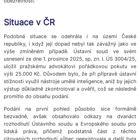
obezřetností.
Situace v ČR
Podobná situace se odehrála i na území České
republiky, i když její dopad nebyl tak závažný jako ve
výše zmíněném případě. Ústavní soud ve svém
usnesení ze dne 1. prosince 2025, sp. zn. I. ÚS 3004/25,
uložil pražskému advokátovi pořádkovou pokutu ve
výši 25.000 Kč. Důvodem bylo, že při přípravě ústavní
stížnosti využil nástroje umělé inteligence, aniž by jejich
výstup důkladně zkontroloval a ověřil, což se následně
promítlo do obsahu podání.
Podání na první pohled působilo sice formálně
bezvadně, avšak obsahovalo odkazy na dvanáct
rozhodnutí Ústavního soudu a Evropského soudu pro
lidská práva, přičemž podstatná část z těchto
citovaných rozhodnutí vůbec neexistovala a další byla