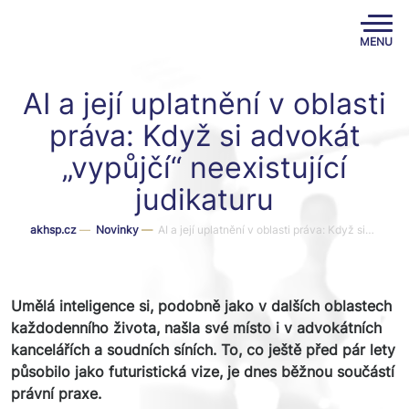
MENU
AI a její uplatnění v oblasti
práva: Když si advokát
„vypůjčí“ neexistující
judikaturu
akhsp.cz
—
Novinky
—
AI a její uplatnění v oblasti práva: Když si…
Umělá inteligence si, podobně jako v dalších oblastech
každodenního života, našla své místo i v advokátních
kancelářích a soudních síních. To, co ještě před pár lety
působilo jako futuristická vize, je dnes běžnou součástí
právní praxe.