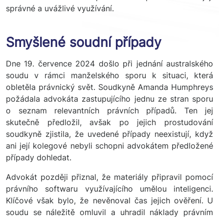
správné a uvážlivé využívání.
Smyšlené soudní případy
Dne 19. července 2024 došlo při jednání australského
soudu v rámci manželského sporu k situaci, která
obletěla právnický svět. Soudkyně Amanda Humphreys
požádala advokáta zastupujícího jednu ze stran sporu
o seznam relevantních právních případů. Ten jej
skutečně předložil, avšak po jejich prostudování
soudkyně zjistila, že uvedené případy neexistují, když
ani její kolegové nebyli schopni advokátem předložené
případy dohledat.
Advokát později přiznal, že materiály připravil pomocí
právního softwaru využívajícího umělou inteligenci.
Klíčové však bylo, že nevěnoval čas jejich ověření. U
soudu se náležitě omluvil a uhradil náklady právním