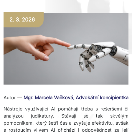
2. 3. 2026
Autor —
Mgr. Marcela Vaňková, Advokátní koncipientka
Nástroje využívající AI pomáhají třeba s rešeršemi či
analýzou judikatury. Stávají se tak skvělým
pomocníkem, který šetří čas a zvyšuje efektivitu, avšak
s rostoucím vlivem AI přichází i odpovědnost za její